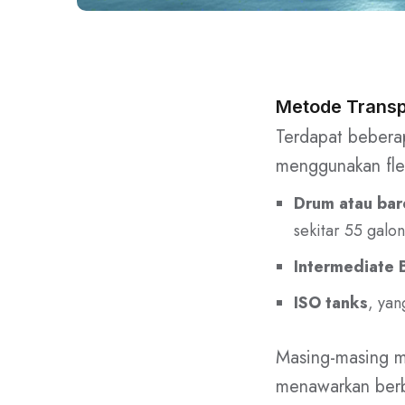
Metode Transp
Terdapat beberap
menggunakan flex
Drum atau bar
sekitar 55 galon
Intermediate B
ISO tanks
, yan
Masing-masing me
menawarkan berba