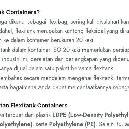
ank Containers?
uga dikenal sebagai flexibag, sering kali disalahartika
dahal, flexitank merupakan kantong fleksibel yang dir
 ke dalam kontainer berukuran 20 kaki.
tank dalam kontainer ISO 20 kaki memerlukan persia
 industri ini, peralatan dan perlengkapan yang diperl
nya dijual dalam satu paket bersama flexitank.
 membahas secara mendalam mengenai flexitank, term
rta bagaimana Anda dapat memanfaatkannya sebagai s
an Flexitank Containers
a terbuat dari plastik
LDPE (Low-Density Polyethyl
olyethylene)
, serta
Polyethylene (PE)
. Selain itu, 