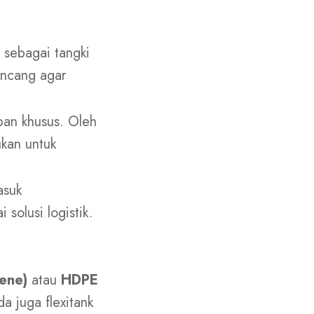
n sebagai tangki
ancang agar
pan khusus. Oleh
ukan untuk
asuk
olusi logistik.
ene)
atau
HDPE
ada juga flexitank