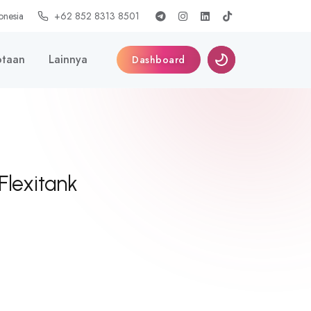
onesia
+62 852 8313 8501
taan
Lainnya
Dashboard
Flexitank