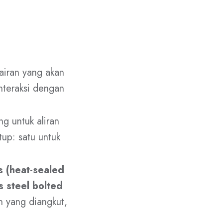
cairan yang akan
interaksi dengan
ng untuk aliran
tup: satu untuk
 (heat-sealed
s steel bolted
an yang diangkut,