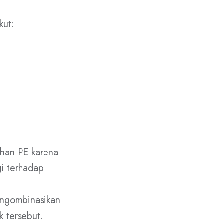
kut:
ahan PE karena
gi terhadap
engombinasikan
 tersebut.