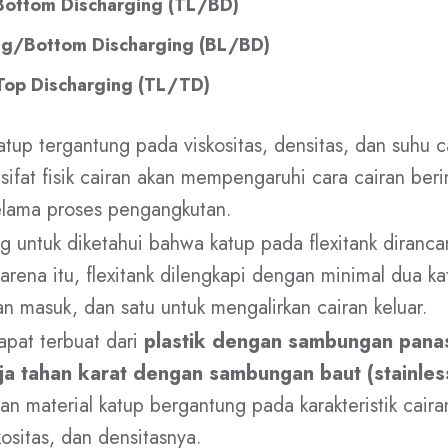
ottom Discharging (TL/BD)
g/Bottom Discharging (BL/BD)
op Discharging (TL/TD)
katup tergantung pada viskositas, densitas, dan suhu 
 sifat fisik cairan akan mempengaruhi cara cairan ber
elama proses pengangkutan.
ng untuk diketahui bahwa katup pada flexitank diranca
arena itu, flexitank dilengkapi dengan minimal dua ka
an masuk, dan satu untuk mengalirkan cairan keluar.
apat terbuat dari
plastik dengan sambungan panas
ja tahan karat dengan sambungan baut (stainles
han material katup bergantung pada karakteristik cair
kositas, dan densitasnya.