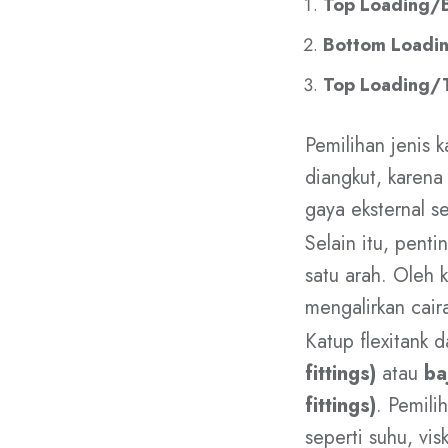
Top Loading/B
Bottom Loadin
Top Loading/T
Pemilihan jenis 
diangkut, karena
gaya eksternal s
Selain itu, penti
satu arah. Oleh k
mengalirkan cair
Katup flexitank d
fittings)
atau
ba
fittings)
. Pemili
seperti suhu, vis