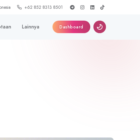
onesia
+62 852 8313 8501
taan
Lainnya
Dashboard