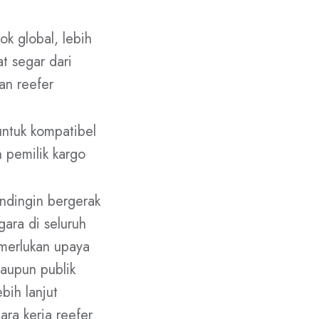
k global, lebih
t segar dari
an reefer
untuk kompatibel
 pemilik kargo
ndingin bergerak
ara di seluruh
merlukan upaya
maupun publik
bih lanjut
ara kerja reefer