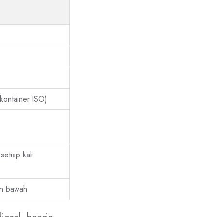
 kontainer ISO)
etiap kali
an bawah