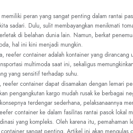
 memiliki peran yang sangat penting dalam rantai paso
 kita sadari. Dulu, sulit membayangkan menikmati toma
rletak di belahan dunia lain. Namun, berkat penemu
da, hal ini kini menjadi mungkin.
, reefer container adalah kontainer yang dirancang 
sportasi multimoda saat ini, sekaligus memungkinkan
g yang sensitif terhadap suhu.
, reefer container dapat disamakan dengan lemari pe
an pengangkutan kargo mudah rusak ke berbagai neg
 konsepnya terdengar sederhana, pelaksanaannya me
reefer container ke dalam fasilitas rantai pasok lokal 
inasi yang kompleks. Oleh karena itu, pemahaman le
container sangat penting. Artikel ini akan mengulas c