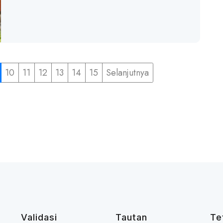
10
11
12
13
14
15
Selanjutnya
Validasi
Tautan
Te