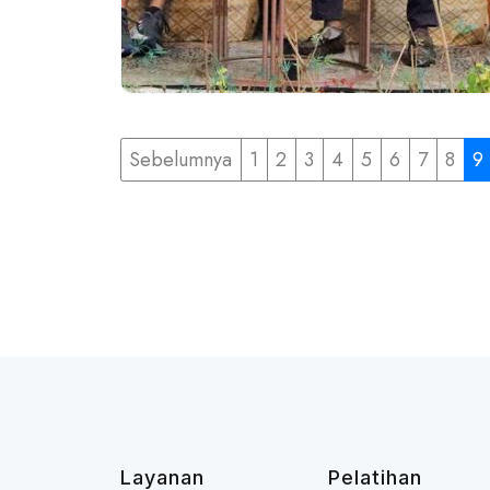
Sebelumnya
1
2
3
4
5
6
7
8
9
Layanan
Pelatihan