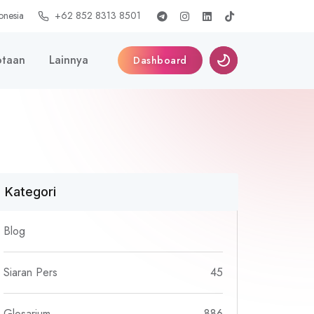
onesia
+62 852 8313 8501
taan
Lainnya
Dashboard
Kategori
Blog
Siaran Pers
45
Glosarium
886