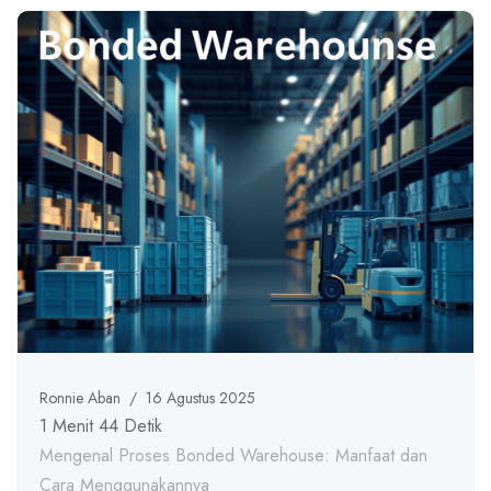
Ronnie Aban
/
16 Agustus 2025
1 Menit 44 Detik
Mengenal Proses Bonded Warehouse: Manfaat dan
Cara Menggunakannya