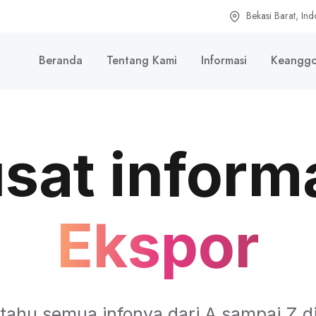
Bekasi Barat, Ind
Beranda
Tentang Kami
Informasi
Keanggo
sat inform
Ekspor
 tahu semua infonya dari A sampai Z di 