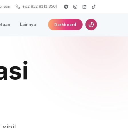
onesia
+62 852 8313 8501
taan
Lainnya
Dashboard
asi
sini!